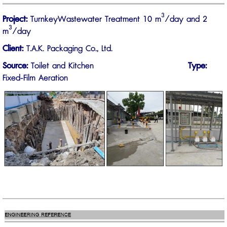
3
Project:
TurnkeyWastewater Treatment 10 m
/day and 2
3
m
/day
Client:
T.A.K. Packaging Co., Ltd.
Source:
Toilet and Kitchen
Type:
Fixed-Film Aeration