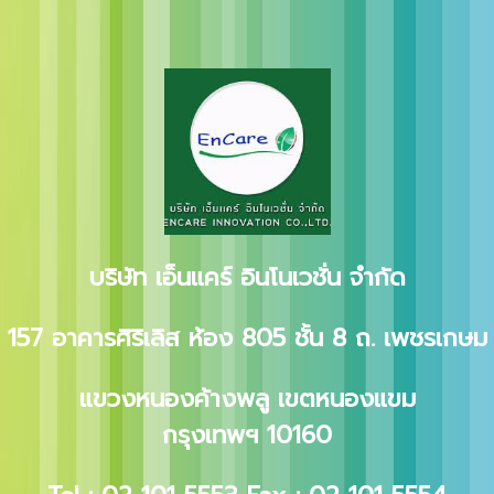
บริษัท เอ็นแคร์ อินโนเวชั่น จำกัด
157 อาคารศิริเลิส ห้อง 805 ชั้น 8
ถ. เพชรเกษม
แขวงหนองค้างพลู
เขตหนองแขม
กรุงเทพฯ
10160