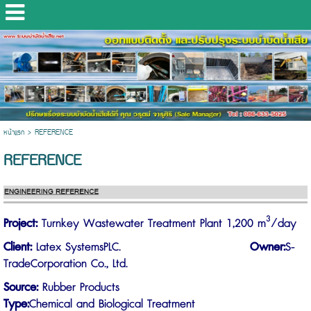
หน้าแรก
>
REFERENCE
REFERENCE
3
Project:
Turnkey Wastewater Treatment Plant 1,200 m
/day
Client:
Latex SystemsPLC.
Owner
:
S-
TradeCorporation Co., Ltd.
Source:
Rubber Products
Type:
Chemical and Biological Treatment