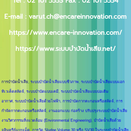
Tel : 02 101 5553
Fax : 02 101 5554
E-mail :
varut.ch@encareinnovation.com
https://www.encare-innovation.com
/
https://www.ระบบบําบัดน้ําเสีย.net/
การบำบัดน้ำเสีย
,
ระบบบำบัดน้ำเสียแบบชีวภาพ
,
ระบบบำบัดน้ำเสียแบบแอก
ทิเวเต็ดสลัดจ์
,
ระบบบำบัดแบบเคมี
,
ระบบบำบัดน้ำเสียแบบบ่อเติม
อากาศ
,
ระบบบำบัดน้ำเสียด้วยไฟฟ้า
,
การบำบัดกากตะกอนหรือสลัดจ์
,
การ
กำจัดกากตะกอนหรือสลัดจ์
,
งานออกแบบ ก่อสร้าง ปรับปรุงระบบบำบัดน้ำเสีย
งานวิศวกรรมสิ่งแวดล้อม (Environmental Engineering)
,
บำบัดน้ำเสียด้วย
จุลินทรีย์แบบเม็ด
,
การวัด Sludge Volume 30 หรือ SV30 ในระบบบำบัดน้ำเสีย