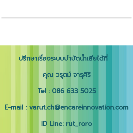
ปรึกษาเรื่องระบบบำบัดน้ำเสียได้ที่
คุณ วรุตม์ จารุศิริ
Tel : 086 633 5025
E-mail : varut.ch@encareinnovation.com
ID Line: rut_roro