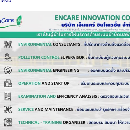
ิดขึ้น