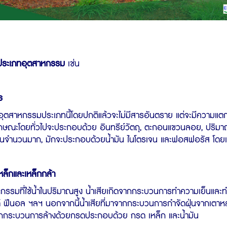
มประเภทอุตสาหกรรม
เช่น
ร
กรรมประเภทนี้โดยปกติแล้วจะไม่มีสารอันตราย แต่จะมีความแตกต
ณะโดยทั่วไปจะประกอบด้วย อินทรีย์วัตถุ, ตะกอนแขวนลอย, ปริมาณและลั
นจำนวนมาก, มักจะประกอบด้วยน้ำมัน ไนโตรเจน และฟอสฟอรัส โดยเฉพ
ล็กและเหล็กกล้า
ี่ใช้น้ำในปริมาณสูง น้ำเสียเกิดจากกระบวนการทำความเย็นและ
ด์ ฟีนอล ฯลฯ นอกจากนี้น้ำเสียที่มาจากกระบวนการกำจัดฝุ่นจากเต
จากกระบวนการล้างด้วยกรดประกอบด้วย กรด เหล็ก และน้ำมัน