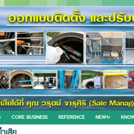
S
CORE BUSINESS
REFERENCE
NEW✨
KNOW
ำเสีย