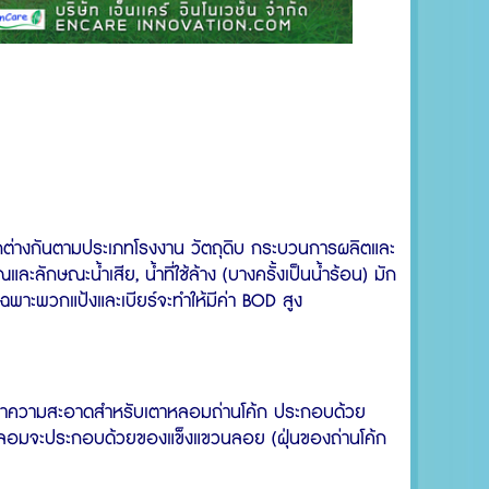
่างกันตามประเภทโรงงาน วัตถุดิบ กระบวนการผลิตและ
กษณะน้ำเสีย, น้ำที่ใช้ล้าง (บางครั้งเป็นน้ำร้อน) มัก
าะพวกแป้งและเบียร์จะทำให้มีค่า BOD สูง
ทำความสะอาดสำหรับเตาหลอมถ่านโค้ก ประกอบด้วย
าหลอมจะประกอบด้วยของแข็งแขวนลอย (ฝุ่นของถ่านโค้ก