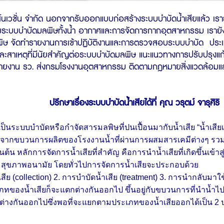
นโนเวชั่น จำกัด นอกจาก
รับออกแบบก่อสร้างระบบบำบัดน้ำเสีย
แล้ว เรา
คุมระบบบำบัดมลพิษทั้งน้ำ อากาศและการจัดการกากอุตสาหกรรม เรายั
ิษ จัดทำรายงานการเข้าปฏิบัติงานและการตรวจสอบระบบบำบัด ปร
ะสาเหตุที่มีนัยสำคัญต่อระบบบำบัดมลพิษ แนะแนวทางการปรับปรุงแก้
รายงาน รว. ส่งกรมโรงงานอุตสาหกรรม ติดตามกฎหมายสิ่งแวดล้อมและ
ปรึกษาเรื่องระบบบำบัดน้ำเสียได้ที่ คุณ วรุตม์ จารุศิ
เป็นระบบบำบัดหรือกำจัดสารมลพิษที่ปนเปื้อนมากับน้ำเสีย “น้ำเสี
ำจากขบวนการผลิตของโรงงานน้ำที่ผ่านการผสมสารเคมีต่างๆ รวมถึง
็นต้น หลักการจัดการน้ำเสียที่สำคัญ คือการนำน้ำเสียที่เกิดขึ้นเ
และสุขภาพอนามัย โดยทั่วไปการจัดการน้ำเสียจะประกอบด
ีย (collection) 2. การบำบัดน้ำเสีย (treatment) 3. การนำกลับมา
ของน้ำเสียก็จะแตกต่างกันออกไป ขึ้นอยู่กับขบวนการที่นำน้ำไปใ
ต่างกันออกไปซึ่งพอที่จะแยกตามประเภทของน้ำเสียออกได้เป็น 2