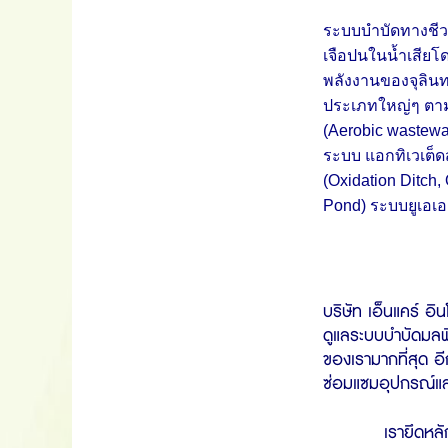
ระบบบำบัดทางชีวภ
เจือปนในน้ำเสีย
พลังงานของจุลินทร
ประเภทใหญ่ๆ ตามช
(Aerobic wastewa
ระบบ แอกทิเวเต็ด
(Oxidation Ditch,
Pond) ระบบยูเอเอ
บริษัท เอ็นแคร์ อิ
ดูแลระบบบำบัดมลพิ
ของเรามากที่สุด อี
ซ่อมแซมอุปกรณ์และ
เรายึดหลั