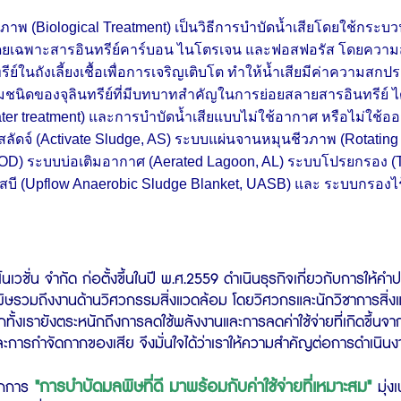
าพ (Biological Treatment) เป็นวิธีการบำบัดน้ำเสียโดยใช้กระบว
โดยเฉพาะสารอินทรีย์คาร์บอน ไนโตรเจน และฟอสฟอรัส โดยความสก
ีย์ในถังเลี้ยงเชื้อเพื่อการเจริญเติบโต ทำให้น้ำเสียมีค่าความส
นิดของจุลินทรีย์ที่มีบทบาทสำคัญในการย่อยสลายสารอินทรีย์ ได
ter treatment) และการบำบัดน้ำเสียแบบไม่ใช้อากาศ หรือไม่ใช้ออก
สลัดจ์ (Activate Sludge, AS) ระบบแผ่นจานหมุนชีวภาพ (Rotating
 OD) ระบบบ่อเติมอากาศ (Aerated Lagoon, AL) ระบบโปรยกรอง (Trick
สบี (Upflow Anaerobic Sludge Blanket, UASB) และ ระบบกรองไร้อ
นโนเวชั่น จำกัด ก่อตั้งขึ้นในปี พ.ศ.2559 ดำเนินธุรกิจเกี่ยวกับการใ
ษรวมถึงงานด้านวิศวกรรมสิ่งแวดล้อม โดยวิศวกรและนักวิชาการสิ่งแว
กทั้งเรายังตระหนักถึงการลดใช้พลังงานและการลดค่าใช้จ่ายที่เกิดขึ้น
การกำจัดกากของเสีย จึงมั่นใจได้ว่าเราให้ความสำคัญต่อการดำเนินงาน
"การบำบัดมลพิษที่ดี มาพร้อมกับค่าใช้จ่ายที่เหมาะสม"
กการ
มุ่