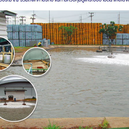
งบประมาณ รวมถึงให้คำปรึกษาในการควบคุมดูแลระบบบำบัดน้ำเสียไปจน